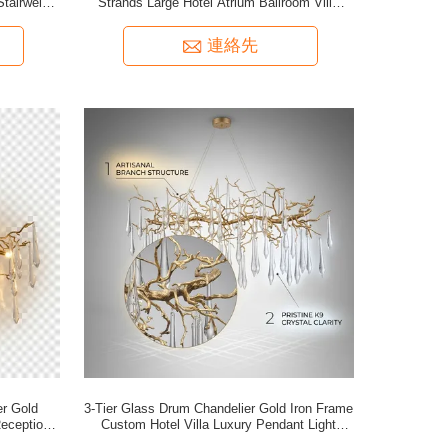
Stairwell
Strands Large Hotel Atrium Ballroom Villa
Luxury Lighting
連絡先
er Gold
3-Tier Glass Drum Chandelier Gold Iron Frame
Reception
Custom Hotel Villa Luxury Pendant Light
Fixture