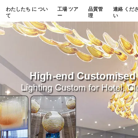
わたしたち に つい
工場 ツア
品質管
連絡 くだ
て
ー
理
い