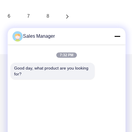
6
7
8
Sales Manager
7:32 PM
Good day, what product are you looking 
メールでお問い合わせ
for?