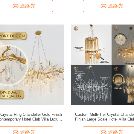
連絡先
連絡先
Crystal Ring Chandelier Gold Finish
Custom Multi-Tier Crystal Chandel
ontemporary Hotel Club Villa Luxury
Finish Large Scale Hotel Villa Cl
Pendant Light
Pendant Lighting Design
連絡先
連絡先