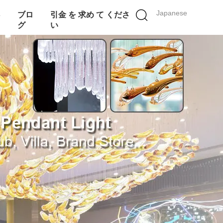
Japanese
さ
ブロ
引金 を 求め て くださ
グ
い