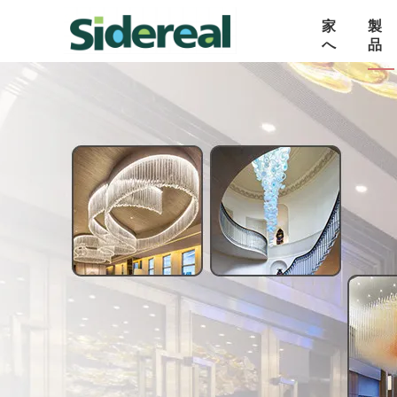
家
製
へ
品