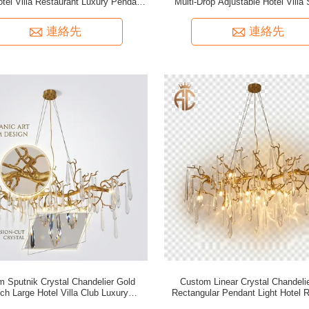
tel Villa Restaurant Luxury Pendant
Multi-Drop Adjustable Hotel Villa 
Light Fixture
Pendant Light
連絡先
連絡先
 Sputnik Crystal Chandelier Gold
Custom Linear Crystal Chandeli
ch Large Hotel Villa Club Luxury
Rectangular Pendant Light Hotel 
Statement Pendant Light
Club Dining Fixture