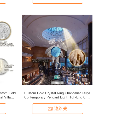
ustom Gold
Custom Gold Crystal Ring Chandelier Large
l Villa
Contemporary Pendant Light High-End Club
e
Villa Luxury Fixture
連絡先