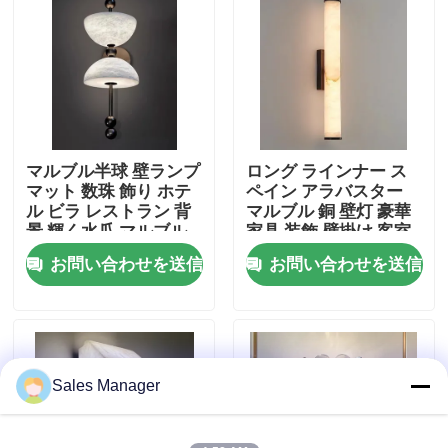
工場 ツアー
品質管理
マルブル半球 壁ランプ
ロング ラインナー ス
連絡 ください
マット 数珠 飾り ホテ
ペイン アラバスター
ル ビラ レストラン 背
マルブル 銅 壁灯 豪華
景 輝く水瓜 マルブル
家具 装飾 壁掛け 客室
引金 を 求め て ください
壁灯
用 ホテル用 灯具
お問い合わせを送信
お問い合わせを送信
吊り下げ式のシャンデリア ライト
オーダーメイド の チェンデリア
Sales Manager
注文の吊り下げ式ライト