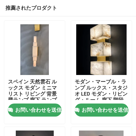
推薦されたプロダクト
スペイン 天然雲石 ル
モダン・マーブル・ラ
ックス モダン ミニマ
ンプ ルックス・スタジ
リスト リビング 背景
オ LED モダン・リビン
家へ
壁ランプ 廊下 ランプ
グ・ルーム 廊下 階段
ベッドサイド アラバス
ベッドルーム ヘッドボ
お問い合わせを送信
お問い合わせを送信
ター 壁灯
ード マルブル・ウォー
製品
ル・ランプ
わたしたち に つい て