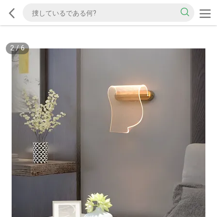
2
/
6